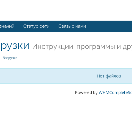
 знаний
Статус сети
Связь с нами
грузки
Инструкции, программы и др
Загрузки
Нет файлов
Powered by
WHMCompleteSol