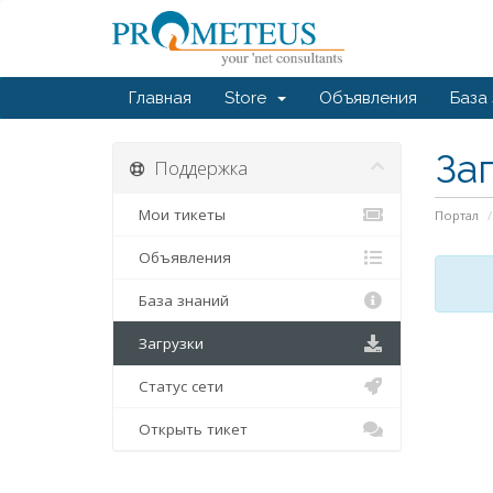
Главная
Store
Объявления
База
За
Поддержка
Мои тикеты
Портал
Объявления
База знаний
Загрузки
Статус сети
Открыть тикет