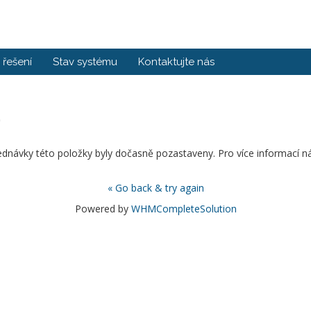
řešení
Stav systému
Kontaktujte nás
.
ednávky této položky byly dočasně pozastaveny. Pro více informací ná
« Go back & try again
Powered by
WHMCompleteSolution