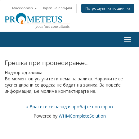
Macedonian
Најава на профил
Потрошувачка кошничка
Togg
navig
Грешка при процесирање...
Надвор од залиха
Во моментов услугите ги нема на залиха. Нарачките се
суспендирани се додека не бидат на залиха. За повеќе
информации, Ве молиме контактирајте не.
« Вратете се назад и пробајте повторно
Powered by
WHMCompleteSolution