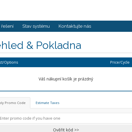
řešení
Stav systému
Kontaktujte nás
ehled & Pokladna
ct/Options
Price/Cycle
Váš nákupní košík je prázdný
ply Promo Code
Estimate Taxes
Ověřit kód >>