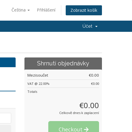
Čeština
Přihlášení
Zobrazit košík
Účet
Shrnutí objednávky
Mezisoučet
€0.00
VAT @ 22.00%
€0.00
Totals
€0.00
Celkově dnes k zaplacení
Checkout