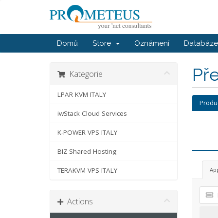
Domů
Store
Oznámení
Databáze 
Př
Kategorie
LPAR KVM ITALY
Produ
iwStack Cloud Services
K-POWER VPS ITALY
BIZ Shared Hosting
TERAKVM VPS ITALY
Ap
Actions