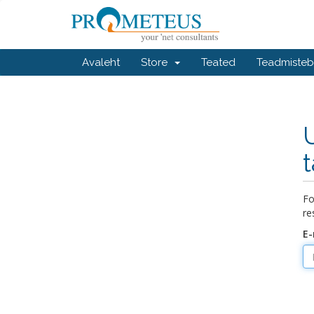
Avaleht
Store
Teated
Teadmiste
Fo
re
E-