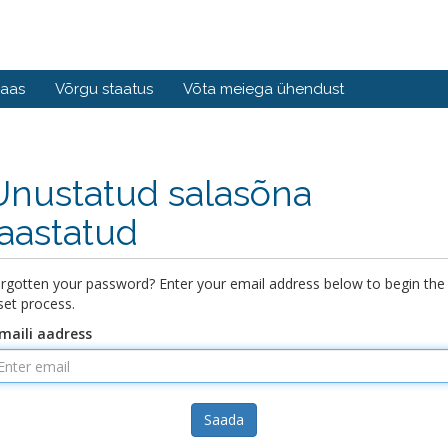
baas
Võrgu staatus
Võta meiega ühendust
Unustatud salasõna
taastatud
rgotten your password? Enter your email address below to begin the
set process.
maili aadress
Saada