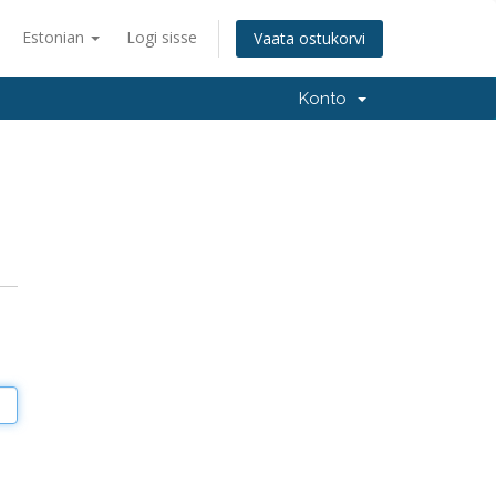
Estonian
Logi sisse
Vaata ostukorvi
Konto